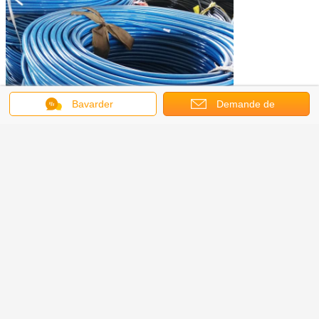
Bavarder
Demande de
soumission