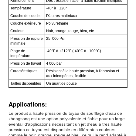
Renforcement
Des tresses en acier à haute traction multiples
Température
-40° à +120°
Couche de couche
D'autres matériaux
Couche extérieure
Polyuréthane
Couleur
Noir, orange, rouge, bleu, etc.
Pression de rupture
25, 000 Psi
minimale
Plage de
-40°F à +212°F (-40°C à +100°C)
température
Pression de travail
4 000 bar
Caractéristiques
Résistant à la haute pression, à l'abrasion et
aux intempéries, flexible
Tailles disponibles
Un quart de pouce
Applications:
Le produit à haute pression du tuyau de soufflage d'eau de
zhongsong est une option polyvalente et fiable pour un large
éventail d'applications nécessitant un jet d'eau à très haute
pression.ce tuyau est disponible en différentes couleurs
comme le noir, orange, rouge et bleu, ce qui le rend adapté à