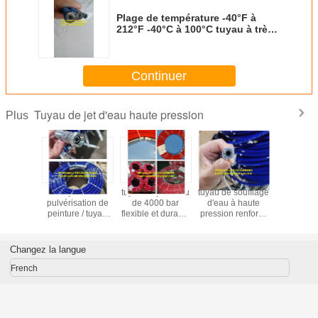
Plage de température -40°F à
212°F -40°C à 100°C tuyau à très
haute pression pour des
températures extrêmes 4000bar
Continuer
Tuyau de jet d'eau haute pression
Plus
 nylon à
tuyau de
tuyau de jet d'eau
tuyau de soufflage
tuyau
n d'eau
pulvérisation de
de 4000 bar
d'eau à haute
pulvérisa
mement
peinture / tuyau
flexible et durable
pression renforcé
peinture 
vée
de jet d'eau haute
pour le nettoyage
par plusieurs
thermoplas
pression / tuyau
à haute pression
tresses de fil
ultra h
de sablage à
d'acier à haute
pression 
Changez la langue
haute pression
traction et un
de souffla
couvercle
d'ea
French
résistant à l'ozone
/ aux intempéries