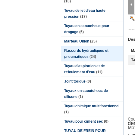
(10)
Tuyau de jet d'eau haute
pression
(17)
Tuyau en caoutchouc pour
dragage
(6)
Des
Marteau Union
(25)
Raccords hydrauliques et
Ma
pneumatiques
(24)
Ta
Tuyau d'aspiration et de
refoulement d'eau
(11)
Joint torique
(0)
Tuyaux en caoutchouc de
silicone
(1)
Tuyau chimique multifonctionnel
(1)
Cou
Tuyau pour ciment sec
(0)
de
Mat
TUYAU DE FREIN POUR