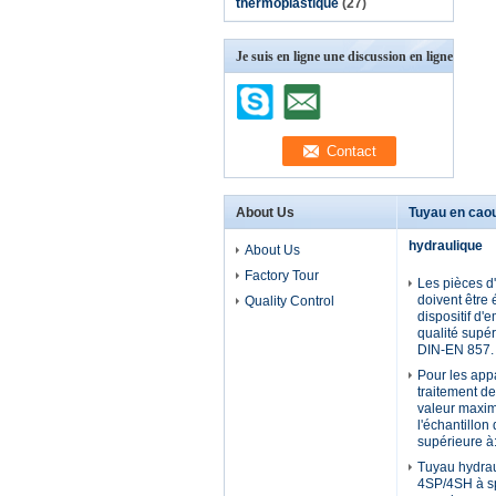
thermoplastique
(27)
Je suis en ligne une discussion en ligne
About Us
Tuyau en cao
hydraulique
About Us
Factory Tour
Les pièces d
doivent être
Quality Control
dispositif d'
qualité supé
DIN-EN 857.
Pour les app
traitement d
valeur maxi
l'échantillon
supérieure à
Tuyau hydra
4SP/4SH à spi