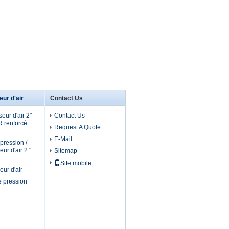
ur d'air
Contact Us
ur d'air 2"
Contact Us
 renforcé
Request A Quote
E-Mail
 pression /
ur d'air 2 "
Sitemap
Site mobile
ur d'air
e pression