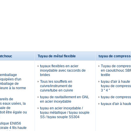
utchouc
Tuyau de métal flexible
tuyau de compresse
tuyaux flexibles en acier
Tuyau de compresse
inoxydable avec raccords de
en caoutchouc SBR
'emballage
brides
textile
 équipées d'un
Tous les soufflets en
tuyau d'air à haute
emballage de
cuivre/instrument de
tuyau de compresse
rieure à la norme
cuivre/tube en cuivre
3 " 4 "
tuyau de ravitaillement en GNL
tuyau de compresse
areils de
en acier inoxydable
es eaux usées, la
tuyaux d'air à haut
male de
tuyau en acier inoxydable /
 doit être égale ou
tuyau métallique / tuyau souple
:
SS / tuyau souple SS304
ulique EN856
rale 4 fils haute