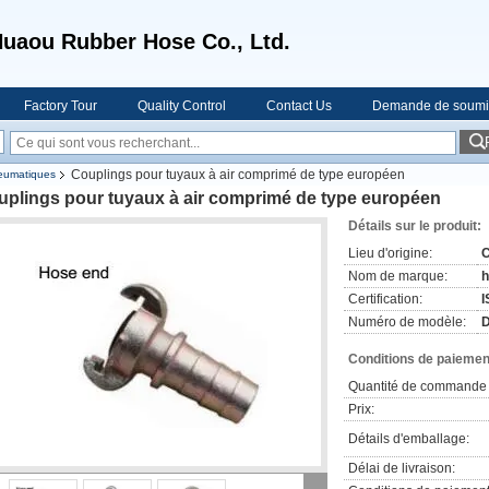
uaou Rubber Hose Co., Ltd.
Factory Tour
Quality Control
Contact Us
Demande de soumi
Couplings pour tuyaux à air comprimé de type européen
neumatiques
uplings pour tuyaux à air comprimé de type européen
Détails sur le produit:
Lieu d'origine:
C
Nom de marque:
h
Certification:
I
Numéro de modèle:
D
Conditions de paiement
Quantité de commande 
Prix:
Détails d'emballage:
Délai de livraison: