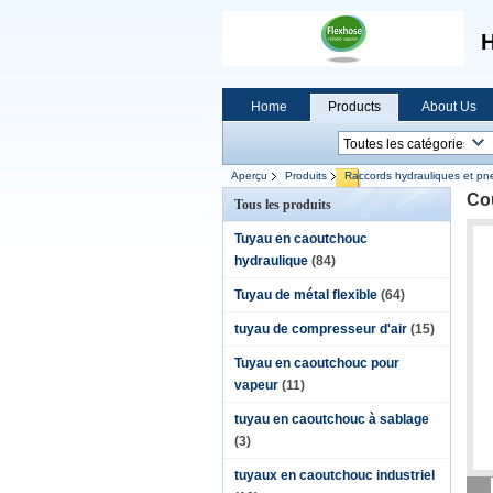
H
Home
Products
About Us
Aperçu
Produits
Raccords hydrauliques et p
Co
Tous les produits
Tuyau en caoutchouc
hydraulique
(84)
Tuyau de métal flexible
(64)
tuyau de compresseur d'air
(15)
Tuyau en caoutchouc pour
vapeur
(11)
tuyau en caoutchouc à sablage
(3)
tuyaux en caoutchouc industriel