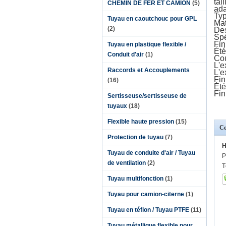
tail
CHEMIN DE FER ET CAMION
(5)
ada
Typ
Tuyau en caoutchouc pour GPL
Mat
(2)
Des
Spé
Fin
Tuyau en plastique flexible /
Été
Conduit d'air
(1)
Cou
L'e
Raccords et Accouplements
L'e
Fin
(16)
Été
Fin
Sertisseuse/sertisseuse de
tuyaux
(18)
Flexible haute pression
(15)
Co
Protection de tuyau
(7)
H
Tuyau de conduite d'air / Tuyau
P
de ventilation
(2)
T
Tuyau multifonction
(1)
Tuyau pour camion-citerne
(1)
Tuyau en téflon / Tuyau PTFE
(11)
Tuyau métallique flexible pour