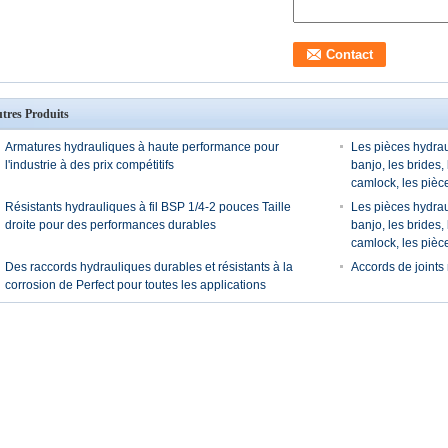
tres Produits
Armatures hydrauliques à haute performance pour
Les pièces hydraul
l'industrie à des prix compétitifs
banjo, les brides,
camlock, les pièc
Résistants hydrauliques à fil BSP 1/4-2 pouces Taille
Les pièces hydraul
droite pour des performances durables
banjo, les brides,
camlock, les pièc
Des raccords hydrauliques durables et résistants à la
Accords de joints
corrosion de Perfect pour toutes les applications