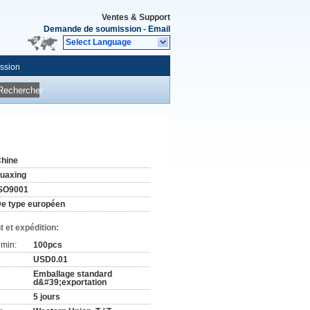
Ventes & Support
Demande de soumission
-
Email
Select Language
ssion
Rechercher
hine
uaxing
SO9001
e type européen
 et expédition:
min:
100pcs
USD0.01
Emballage standard
d&#39;exportation
5 jours