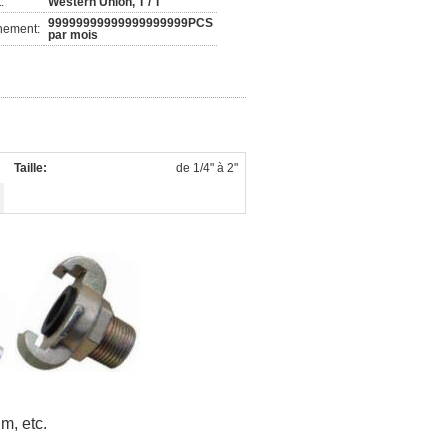
:
Western Union, T / T
99999999999999999999PCS
nement:
par mois
Taille:
de 1/4" à 2"
m, etc.