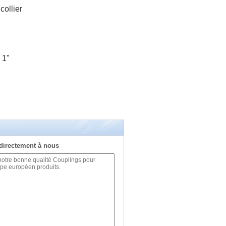
collier
 1"
directement à nous