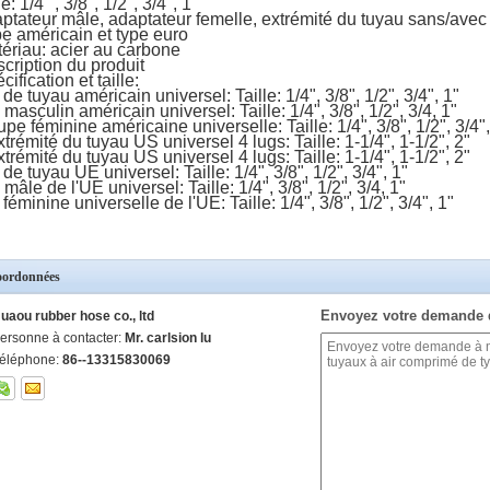
le: 1/4 ", 3/8", 1/2", 3/4", 1"
ptateur mâle, adaptateur femelle, extrémité du tuyau sans/avec 
e américain et type euro
ériau: acier au carbone
cription du produit
cification et taille:
 de tuyau américain universel: Taille: 1/4", 3/8", 1/2", 3/4", 1"
 masculin américain universel: Taille: 1/4", 3/8", 1/2", 3/4, 1"
pe féminine américaine universelle: Taille: 1/4", 3/8", 1/2", 3/4",
xtrémité du tuyau US universel 4 lugs: Taille: 1-1/4", 1-1/2", 2"
xtrémité du tuyau US universel 4 lugs: Taille: 1-1/4", 1-1/2", 2"
 de tuyau UE universel: Taille: 1/4", 3/8", 1/2", 3/4", 1"
 mâle de l'UE universel: Taille: 1/4", 3/8", 1/2", 3/4, 1"
 féminine universelle de l'UE: Taille: 1/4", 3/8", 1/2", 3/4", 1"
ordonnées
Envoyez votre demande 
uaou rubber hose co., ltd
ersonne à contacter:
Mr. carlsion lu
éléphone:
86--13315830069