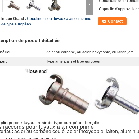
Conditions de paiement
Capacité d'approvision
Image Grand :
Couplings pour tuyaux à air comprimé
Contact
de type européen
cription de produit détaillée
tériel:
Acier au carbone, ou acier inoxydable, ou laiton, etc.
per:
Type américain et type européen
plings pour tuyaux à air de type européen, femelle
s raccords pour tuyaux à air comprimé
ériau: acier au carbone coulé, acier inoxydable, laiton, aluminiu