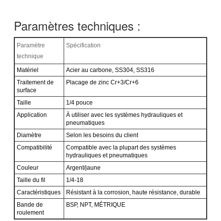
Paramètres techniques :
Paramètre
Spécification
technique
Matériel
Acier au carbone, SS304, SS316
Traitement de
Placage de zinc Cr+3/Cr+6
surface
Taille
1/4 pouce
Application
À utiliser avec les systèmes hydrauliques et
pneumatiques
Diamètre
Selon les besoins du client
Compatibilité
Compatible avec la plupart des systèmes
hydrauliques et pneumatiques
Couleur
Argent/jaune
Taille du fil
1/4-18
Caractéristiques
Résistant à la corrosion, haute résistance, durable
Bande de
BSP, NPT, MÉTRIQUE
roulement