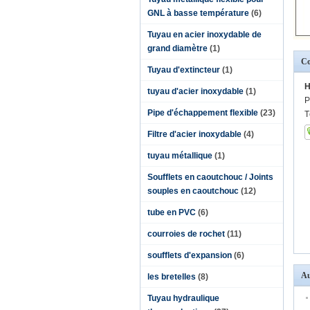
GNL à basse température
(6)
Tuyau en acier inoxydable de
grand diamètre
(1)
Co
Tuyau d'extincteur
(1)
H
tuyau d'acier inoxydable
(1)
P
Pipe d'échappement flexible
(23)
T
Filtre d'acier inoxydable
(4)
tuyau métallique
(1)
Soufflets en caoutchouc / Joints
souples en caoutchouc
(12)
tube en PVC
(6)
courroies de rochet
(11)
soufflets d'expansion
(6)
Au
les bretelles
(8)
Tuyau hydraulique