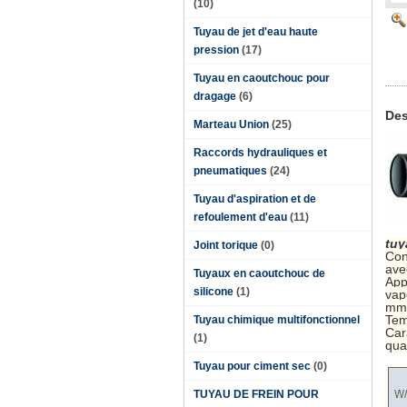
(10)
Tuyau de jet d'eau haute
pression
(17)
Tuyau en caoutchouc pour
dragage
(6)
Des
Marteau Union
(25)
Raccords hydrauliques et
pneumatiques
(24)
Tuyau d'aspiration et de
refoulement d'eau
(11)
tuy
Joint torique
(0)
Con
avec
Tuyaux en caoutchouc de
App
silicone
(1)
vap
mm
Tem
Tuyau chimique multifonctionnel
Car
(1)
qua
Tuyau pour ciment sec
(0)
TUYAU DE FREIN POUR