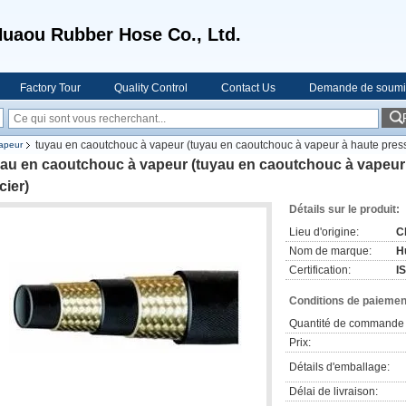
uaou Rubber Hose Co., Ltd.
Factory Tour
Quality Control
Contact Us
Demande de soumi
tuyau en caoutchouc à vapeur (tuyau en caoutchouc à vapeur à haute pressio
apeur
au en caoutchouc à vapeur (tuyau en caoutchouc à vapeur à
cier)
Détails sur le produit:
Lieu d'origine:
C
Nom de marque:
H
Certification:
I
Conditions de paiement
Quantité de commande 
Prix:
Détails d'emballage:
Délai de livraison: