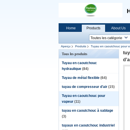
H
Home
Products
About Us
Aperçu
Produits
Tuyau en caoutchouc pour v
tuy
Tous les produits
d'a
Tuyau en caoutchouc
hydraulique
(84)
Tuyau de métal flexible
(64)
tuyau de compresseur d'air
(15)
Tuyau en caoutchouc pour
vapeur
(11)
tuyau en caoutchouc à sablage
(3)
tuyaux en caoutchouc industriel