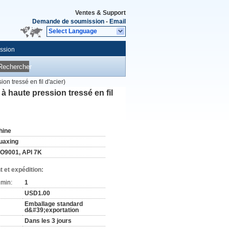
Ventes & Support
Demande de soumission
-
Email
Select Language
ssion
Rechercher
n tressé en fil d'acier)
 haute pression tressé en fil
hine
uaxing
SO9001, API 7K
 et expédition:
min:
1
USD1.00
Emballage standard
d&#39;exportation
Dans les 3 jours