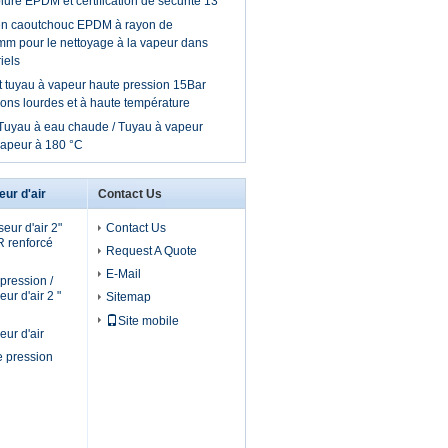
ure EPDM et certification de sécurité 13
en caoutchouc EPDM à rayon de
mm pour le nettoyage à la vapeur dans
iels
tuyau à vapeur haute pression 15Bar
ions lourdes et à haute température
 Tuyau à eau chaude / Tuyau à vapeur
apeur à 180 °C
ur d'air
Contact Us
ur d'air 2"
Contact Us
 renforcé
Request A Quote
E-Mail
 pression /
ur d'air 2 "
Sitemap
Site mobile
ur d'air
e pression