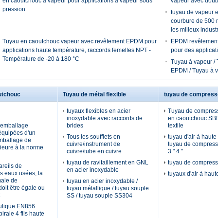
en caoutchouc à vapeur pour applications à vapeur sous
vapeur avec doubl
pression
tuyau de vapeur 
courbure de 500 
les milieux industr
Tuyau en caoutchouc vapeur avec revêtement EPDM pour
EPDM revêtement 
applications haute température, raccords femelles NPT -
pour des applicat
Température de -20 à 180 °C
Tuyau à vapeur /
EPDM / Tuyau à v
utchouc
Tuyau de métal flexible
tuyau de compresse
tuyaux flexibles en acier
Tuyau de compresse
inoxydable avec raccords de
en caoutchouc SBR
'emballage
brides
textile
 équipées d'un
Tous les soufflets en
tuyau d'air à haute
emballage de
cuivre/instrument de
tuyau de compresse
rieure à la norme
cuivre/tube en cuivre
3 " 4 "
tuyau de ravitaillement en GNL
tuyau de compresse
areils de
en acier inoxydable
es eaux usées, la
tuyaux d'air à haut
male de
tuyau en acier inoxydable /
 doit être égale ou
tuyau métallique / tuyau souple
:
SS / tuyau souple SS304
ulique EN856
rale 4 fils haute