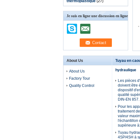
thermoplastique
(27)
Je suis en ligne une discussion en ligne
About Us
Tuyau en cao
hydraulique
About Us
Factory Tour
Les pièces d
doivent être
Quality Control
dispositif d'
qualité supé
DIN-EN 857.
Pour les app
traitement d
valeur maxi
l'échantillon
supérieure à
Tuyau hydra
4SP/4SH à spi