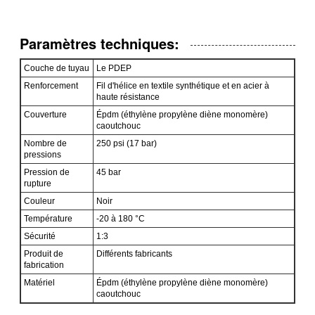
Paramètres techniques:
Couche de tuyau
Le PDEP
Renforcement
Fil d'hélice en textile synthétique et en acier à
haute résistance
Couverture
Épdm (éthylène propylène diène monomère)
caoutchouc
Nombre de
250 psi (17 bar)
pressions
Pression de
45 bar
rupture
Couleur
Noir
Température
-20 à 180 °C
Sécurité
1:3
Produit de
Différents fabricants
fabrication
Matériel
Épdm (éthylène propylène diène monomère)
caoutchouc