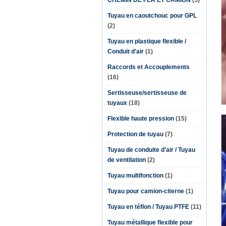
CHEMIN DE FER ET CAMION
(5)
Tuyau en caoutchouc pour GPL
(2)
Tuyau en plastique flexible /
Conduit d'air
(1)
Raccords et Accouplements
(16)
Sertisseuse/sertisseuse de
tuyaux
(18)
Flexible haute pression
(15)
Protection de tuyau
(7)
Tuyau de conduite d'air / Tuyau
de ventilation
(2)
Tuyau multifonction
(1)
Tuyau pour camion-citerne
(1)
Tuyau en téflon / Tuyau PTFE
(11)
Tuyau métallique flexible pour