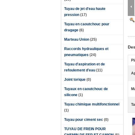
Tuyau de jet d'eau haute
pression
(17)
Tuyau en caoutchouc pour
dragage
(6)
Marteau Union
(25)
Des
Raccords hydrauliques et
pneumatiques
(24)
Pl
Tuyau d'aspiration et de
refoulement d'eau
(11)
Ap
Joint torique
(0)
Tuyaux en caoutchouc de
Ma
silicone
(1)
Tuyau chimique multifonctionnel
Ta
(1)
Tuyau pour ciment sec
(0)
TUYAU DE FREIN POUR