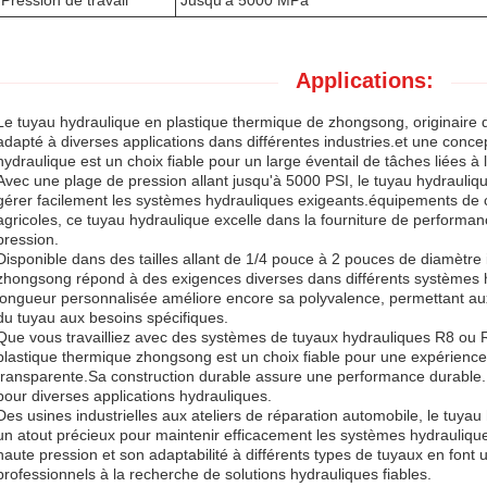
Pression de travail
Jusqu'à 5000 MPa
Applications:
Le tuyau hydraulique en plastique thermique de zhongsong, originaire d
adapté à diverses applications dans différentes industries.et une concep
hydraulique est un choix fiable pour un large éventail de tâches liées à 
Avec une plage de pression allant jusqu'à 5000 PSI, le tuyau hydrauli
gérer facilement les systèmes hydrauliques exigeants.équipements de c
agricoles, ce tuyau hydraulique excelle dans la fourniture de performa
pression.
Disponible dans des tailles allant de 1/4 pouce à 2 pouces de diamètre i
zhongsong répond à des exigences diverses dans différents systèmes 
longueur personnalisée améliore encore sa polyvalence, permettant aux 
du tuyau aux besoins spécifiques.
Que vous travailliez avec des systèmes de tuyaux hydrauliques R8 ou R
plastique thermique zhongsong est un choix fiable pour une expérience 
transparente.Sa construction durable assure une performance durable., 
pour diverses applications hydrauliques.
Des usines industrielles aux ateliers de réparation automobile, le tuya
un atout précieux pour maintenir efficacement les systèmes hydrauliqu
haute pression et son adaptabilité à différents types de tuyaux en font 
professionnels à la recherche de solutions hydrauliques fiables.