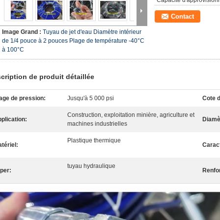
Capacité d'approvision
Contact
Image Grand :
Tuyau de jet d'eau Diamètre intérieur
de 1/4 pouce à 2 pouces Plage de température -40°C
à 100°C
cription de produit détaillée
age de pression:
Jusqu'à 5 000 psi
Cote d
Construction, exploitation minière, agriculture et
plication:
Diamèt
machines industrielles
Plastique thermique
tériel:
Caract
tuyau hydraulique
per:
Renfo