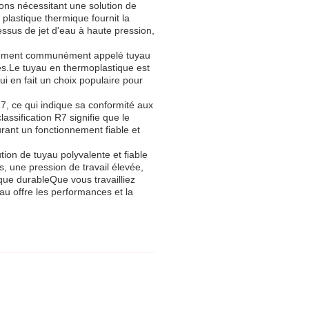
ions nécessitant une solution de
n plastique thermique fournit la
essus de jet d'eau à haute pression,
galement communément appelé tuyau
és.Le tuyau en thermoplastique est
ui en fait un choix populaire pour
, ce qui indique sa conformité aux
assification R7 signifie que le
ant un fonctionnement fiable et
tion de tuyau polyvalente et fiable
s, une pression de travail élevée,
que durableQue vous travailliez
au offre les performances et la