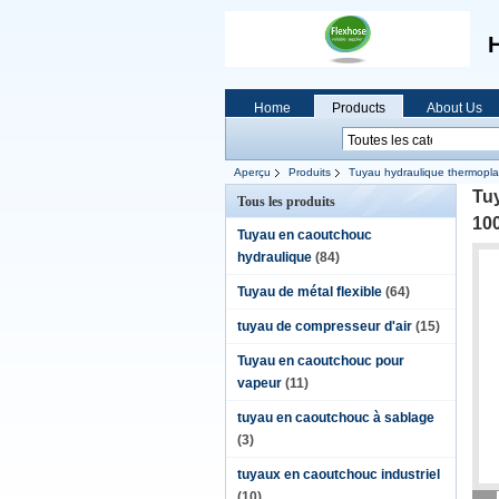
Home
Products
About Us
Aperçu
Produits
Tuyau hydraulique thermopla
Tuy
Tous les produits
10
Tuyau en caoutchouc
hydraulique
(84)
Tuyau de métal flexible
(64)
tuyau de compresseur d'air
(15)
Tuyau en caoutchouc pour
vapeur
(11)
tuyau en caoutchouc à sablage
(3)
tuyaux en caoutchouc industriel
(10)