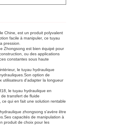
e Chine, est un produit polyvalent
tion facile à manipuler, ce tuyau
la pression.
que Zhongsong est bien équipé pour
onstruction, ou des applications
nces constantes sous haute
ntérieur, le tuyau hydraulique
hydrauliques.Son option de
utilisateurs d'adapter la longueur
18, le tuyau hydraulique en
de transfert de fluide
ce qui en fait une solution rentable
u hydraulique zhongsong s'avère être
es.Ses capacités de manipulation à
un produit de choix pour les