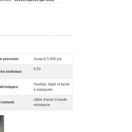
nement:
999999 pièces par mois
e pression:
Jusqu'à 5 000 psi
0,53
re extérieur:
Flexible, léger et facile
éristiques:
à manipuler
câble d'acier à haute
rcement:
résistance