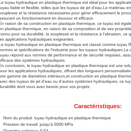
Le tuyau hydraulique en plastique thermique est idéal pour les applicat
tuyau fiable et flexible, telles que les tuyaux de jet d'eau.Le matériau e
souplesse et la résistance nécessaires pour gérer efficacement le proc
assurant un fonctionnement en douceur et efficace.
En raison de sa construction en plastique thermique, ce tuyau est é
en plastique thermique, en raison de sa composition et de ses propriét
connu pour sa durabilité, la souplesse et la résistance à l'abrasion, ce q
les applications hydrauliques exigeantes.
Le tuyau hydraulique en plastique thermique est classé comme tuyau R7
normes et spécifications de l'industrie pour les tuyaux hydrauliques.La cl
tuyau répond aux normes de performance et de sécurité requises, assur
efficace des systèmes hydrauliques.
En conclusion, le tuyau hydraulique en plastique thermique est une solu
pour les applications hydrauliques, offrant des longueurs personnalisée
une gamme de diamètres intérieurs,et construction en plastique thermi
avec des tuyaux de jet d'eau ou d'autres systèmes hydrauliques, ce tuy
durabilité dont vous avez besoin pour vos projets.
Caractéristiques:
Nom du produit: tuyau hydraulique en plastique thermique
Pression de travail: jusqu'à 5000 MPa
Diamètre extérieur: 0.53