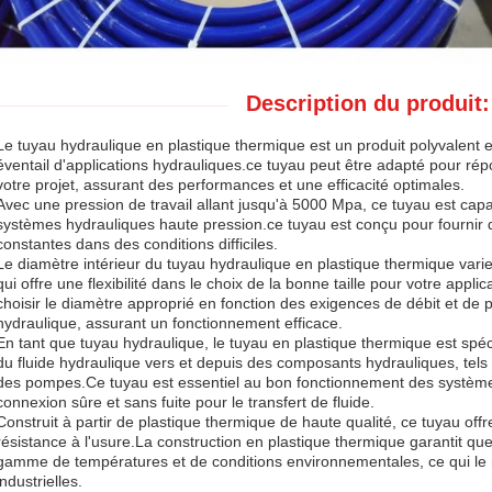
Description du produit:
Le tuyau hydraulique en plastique thermique est un produit polyvalent 
éventail d'applications hydrauliques.ce tuyau peut être adapté pour ré
votre projet, assurant des performances et une efficacité optimales.
Avec une pression de travail allant jusqu'à 5000 Mpa, ce tuyau est cap
systèmes hydrauliques haute pression.ce tuyau est conçu pour fournir 
constantes dans des conditions difficiles.
Le diamètre intérieur du tuyau hydraulique en plastique thermique vari
qui offre une flexibilité dans le choix de la bonne taille pour votre appl
choisir le diamètre approprié en fonction des exigences de débit et de
hydraulique, assurant un fonctionnement efficace.
En tant que tuyau hydraulique, le tuyau en plastique thermique est sp
du fluide hydraulique vers et depuis des composants hydrauliques, tels
des pompes.Ce tuyau est essentiel au bon fonctionnement des système
connexion sûre et sans fuite pour le transfert de fluide.
Construit à partir de plastique thermique de haute qualité, ce tuyau offr
résistance à l'usure.La construction en plastique thermique garantit que
gamme de températures et de conditions environnementales, ce qui le 
industrielles.