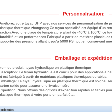
Personnalisation:
Améliorez votre tuyau UHP avec nos services de personnalisation de pr
plastique thermique zhongsong.Ce tuyau spécialisé est équipé d'un re
traction.Avec une plage de température allant de -40°C à 100°C, ce tuy
durabilité et les performances.Fabriqué à partir de matières plastiques 
supporter des pressions allant jusqu'à 5000 PSI tout en conservant une 
Emballage et expéditio
Nom du produit: tuyau hydraulique en plastique thermique
Description: Ce tuyau hydraulique est conçu pour des applications à ha
et est fabriqué à partir de matériaux plastiques thermiques durables.
Emballage: Le tuyau hydraulique en plastique thermique est soigneus
carton solide pour assurer une livraison sûre.
Expédition: Nous offrons des options d'expédition rapides et fiables pou
plastique thermique à votre porte en parfait état.
ordonnées