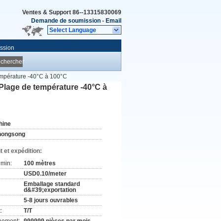
Ventes & Support
86--13315830069
Demande de soumission
-
Email
Select Language
ssion
chercher
température -40°C à 100°C
 Plage de température -40°C à
hine
hongsong
 et expédition:
min:
100 mètres
USD0.10/meter
Emballage standard
d&#39;exportation
5-8 jours ouvrables
:
T/T