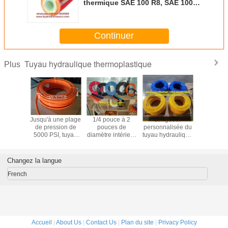
thermique SAE 100 R8, SAE 100
R7 Facile à manipuler Plage de
pression jusqu'à 5000 PSI
Continuer
Tuyau hydraulique thermoplastique
Plus
 R8, SAE
Jusqu'à une plage
1/4 pouce à 2
Longueur
SAE 100 
 tuyau
de pression de
pouces de
personnalisée du
100 R8 
ique en
5000 PSI, tuyau
diamètre intérieur
tuyau hydraulique
hydrauli
tique
hydraulique en
UHP tuyau 0,53
en plastique
plasti
ue pour
plastique
diamètre extérieur
thermique pour
thermique
 lourdes
thermique à ultra-
les opérations
orange op
Changez la langue
à 100°C
haute pression
hydrauliques
SAE 100 R7, SAE
lourdes
French
100 R8
Accueil
|
About Us
|
Contact Us
|
Plan du site
|
Privacy Policy