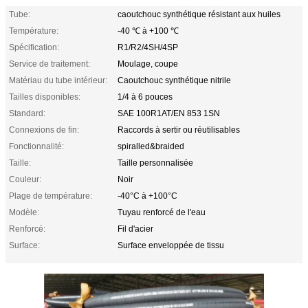
Tube:
caoutchouc synthétique résistant aux huiles
Température:
-40 ℃ à +100 ℃
Spécification:
R1/R2/4SH/4SP
Service de traitement:
Moulage, coupe
Matériau du tube intérieur:
Caoutchouc synthétique nitrile
Tailles disponibles:
1/4 à 6 pouces
Standard:
SAE 100R1AT/EN 853 1SN
Connexions de fin:
Raccords à sertir ou réutilisables
Fonctionnalité:
spiralled&braided
Taille:
Taille personnalisée
Couleur:
Noir
Plage de température:
-40°C à +100°C
Modèle:
Tuyau renforcé de l'eau
Renforcé:
Fil d'acier
Surface:
Surface enveloppée de tissu