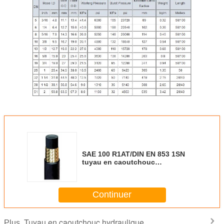
SAE 100 R1AT/DIN EN 853 1SN
tuyau en caoutchouc
hydraulique pour tube en
caoutchouc synthétique
résistant à l'huile
Continuer
Tuyau en caoutchouc hydraulique
Plus