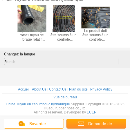
appareils
tuyau de forage
Le produit doit
Le produit doit
Tuy
tection
rotatif/ tuyau de
être soumis à un
être soumis à un
hydraul
e les
forage rotatif
contrôle
contrôle
EN856 4
ies, le
haute pression
d'approvisionnement
d'approvisionnement
à spirale
 doit être
en matières
en matières
haute pres
é d'un
premières.
premières.
caoutc
Changez la langue
itif de
on contre
French
ndies, y
is un
itif de
on contre
endies.
Accueil
|
About Us
|
Contact Us
|
Plan du site
|
Privacy Policy
Vue de bureau
Chine Tuyau en caoutchouc hydraulique
Supplier. Copyright © 2016 - 2025
Huaou rubber hose co., ltd.
All rights reserved. Developed by
ECER
Bavarder
Demande de