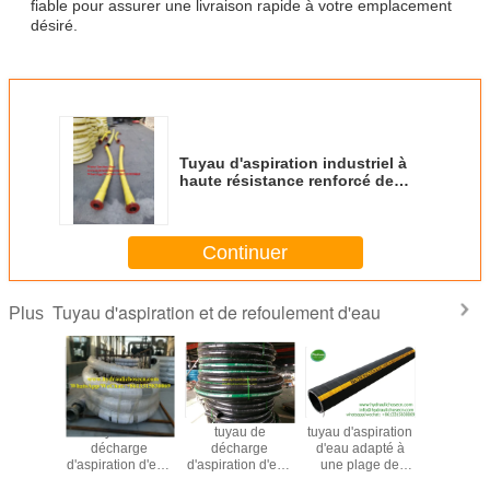
fiable pour assurer une livraison rapide à votre emplacement
désiré.
Tuyau d'aspiration industriel à
haute résistance renforcé de
câble synthétique et de fil
hélicoïdal
Continuer
Tuyau d'aspiration et de refoulement d'eau
Plus
e à 20
tuyau de
tuyau de
tuyau d'aspiration
tuyau d'as
es de
décharge
décharge
d'eau adapté à
d'eau
e tuyau
d'aspiration d'eau
d'aspiration d'eau
une plage de
caoutchouc
vec 3 1
de haute
en caoutchouc
température de
d'aspirati