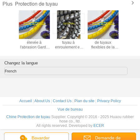
Protection de tuyau
Plus
teur de
Résistance
Protection de
Des protecteurs
Protec
sistant à
élevée à
tuyau à
de tuyaux
hydrauliq
rature /
l'abrasion Garde
enroulement en
flexibles de la
tuyaux / pr
tion de
de tuyau pour
spirale flexible
solution parfaite
des tuy
 pour
protection de
Plage de
pour vos tuyaux
protecti
ations
tuyau industriel
température de
spira
Changez la langue
lles 40°C
Résistance à la
-40°F à 212°F
20°C
flamme incluse
pour l'industrie
French
Accueil
|
About Us
|
Contact Us
|
Plan du site
|
Privacy Policy
Vue de bureau
Chine Protection de tuyau
Supplier. Copyright © 2016 - 2025 Huaou rubber
hose co., ltd.
All rights reserved. Developed by
ECER
Bavarder
Demande de