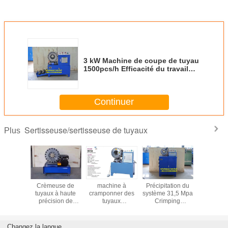
3 kW Machine de coupe de tuyau
1500pcs/h Efficacité du travail
pour des coupes rapides et
précises
Continuer
Sertisseuse/sertisseuse de tuyaux
Plus
de dépôt
Crèmeuse de
machine à
Précipitation du
machin
 outils /
tuyaux à haute
cramponner des
système 31,5 Mpa
décapa
de dépôt
précision de
tuyaux
Crimping
tuyaux / 
uyaux
crimping /
hydrauliques /
Machine/ Crimper
de déco
iques /
machine
machine à
de tuyau avec 40
tuyaux / 
de dépôt
hydraulique de
cramponner des
X 20 X 30 Cm
de décap
Changez la langue