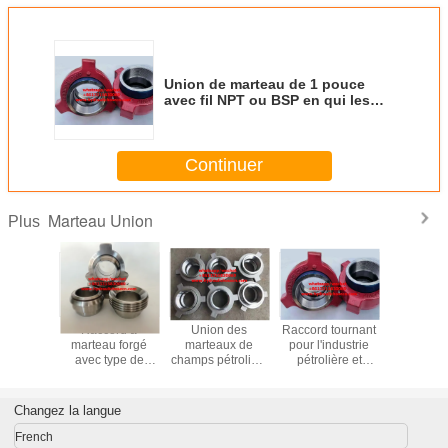
Union de marteau de 1 pouce
avec fil NPT ou BSP en qui les
compagnies pétrolières et
gazières ont confiance
Continuer
Marteau Union
Plus
ces de
Raccord à
Union des
Raccord tournant
marteau e
e Hammer
marteau forgé
marteaux de
pour l'industrie
inoxyd
e choix
avec type de
champs pétroliers
pétrolière et
figurin
e pour
connexion
pour assurer le
gazière, filetage
ustrie
soudée pour
bon
NPT ou BSP,
ière et
filetages NPT ou
fonctionnement
conception
Changez la langue
ière
BSP dans les
de l'industrie
forgée,
applications
pétrolière et
construction
French