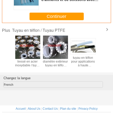
tresse en fil d'acier inoxydable
SS304
Continuer
Tuyau en téflon / Tuyau PTFE
Plus
uyau en
Tuyau en téflon
6 pouces de
tuyau en téflon
PTFE à 
en acier
tressé en acier
diamètre extérieur
pour applications
pression 
able à
inoxydable / tuyau
tuyau en téflon
à haute
revêtemen
 fil pour
en PTFE pour la
pour les besoins
température tuyau
en ac
nce aux
résistance
aérospatiaux
en PTFE avec des
inoxydable
uits
chimique Tous les
durable
performances
ondulés
Changez la langue
s et aux
produits
supérieures
annulaires
 dans les
chimiques et
ondulés 
French
ations
solvants
spira
rielles
chimiquement
inertes
Accueil
|
About Us
|
Contact Us
|
Plan du site
|
Privacy Policy