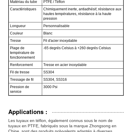
Matériau du tube
PTFE / Téflon
Caractéristiques
Chimiquement inerte, antiadhésif, résistance aux
hautes températures, résistance à la haute
pression
Longueur
Personnalisable
Couleur
Blanc
Tresse
Fil d'acier inoxydable
Plage de
-65 degrés Celsius à +260 degrés Celsius
température de
fonctionnement
Renforcement
Tresse en acier inoxydable
Fil de tresse
SS304
Tressage de fil
SS304, SS316
Pression de
3000 Psi
service
Applications :
Les tuyaux en téflon, également connus sous le nom de
tuyaux en PTFE, fabriqués sous la marque Zhongsong en
Chine, sont des produits polyvalents adaptés à diverses