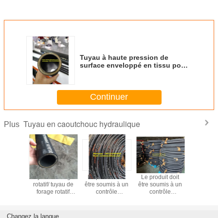
Tuyau à haute pression de
surface enveloppé en tissu pour
les performances des systèmes
hydrauliques
Continuer
Tuyau en caoutchouc hydraulique
Plus
appareils
tuyau de forage
Le produit doit
Le produit doit
Tuy
tection
rotatif/ tuyau de
être soumis à un
être soumis à un
hydraul
e les
forage rotatif
contrôle
contrôle
EN856 4
ies, le
haute pression
d'approvisionnement
d'approvisionnement
à spirale
 doit être
en matières
en matières
haute pres
é d'un
premières.
premières.
caoutc
Changez la langue