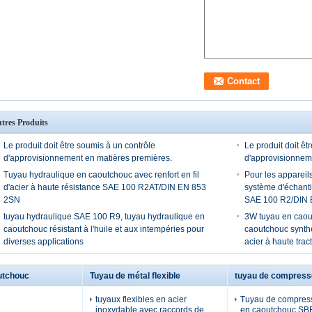
tres Produits
Le produit doit être soumis à un contrôle
Le produit doit êt
d'approvisionnement en matières premières.
d'approvisionnem
Tuyau hydraulique en caoutchouc avec renfort en fil
Pour les appareil
d'acier à haute résistance SAE 100 R2AT/DIN EN 853
système d'échanti
2SN
SAE 100 R2/DIN 
tuyau hydraulique SAE 100 R9, tuyau hydraulique en
3W tuyau en caou
caoutchouc résistant à l'huile et aux intempéries pour
caoutchouc synthéti
diverses applications
acier à haute trac
utchouc
Tuyau de métal flexible
tuyau de compresse
tuyaux flexibles en acier
Tuyau de compresse
inoxydable avec raccords de
en caoutchouc SBR