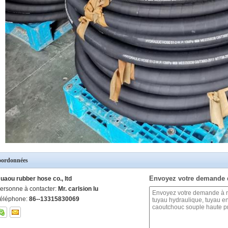
ordonnées
Envoyez votre demande 
uaou rubber hose co., ltd
ersonne à contacter:
Mr. carlsion lu
éléphone:
86--13315830069