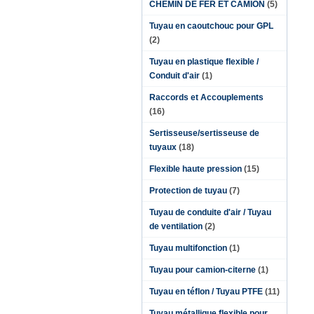
CHEMIN DE FER ET CAMION
(5)
Tuyau en caoutchouc pour GPL
(2)
Tuyau en plastique flexible /
Conduit d'air
(1)
Raccords et Accouplements
(16)
Sertisseuse/sertisseuse de
tuyaux
(18)
Flexible haute pression
(15)
Protection de tuyau
(7)
Tuyau de conduite d'air / Tuyau
de ventilation
(2)
Tuyau multifonction
(1)
Tuyau pour camion-citerne
(1)
Tuyau en téflon / Tuyau PTFE
(11)
Tuyau métallique flexible pour