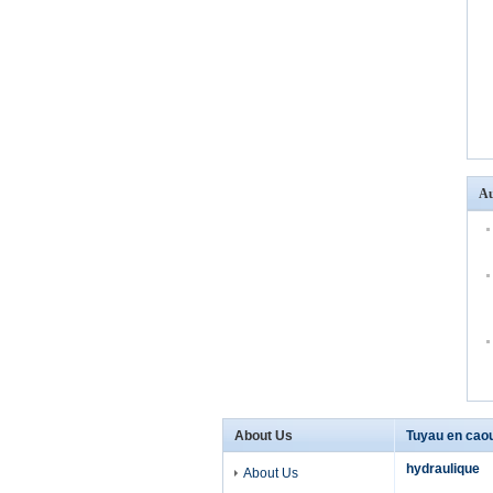
Au
About Us
Tuyau en cao
hydraulique
About Us