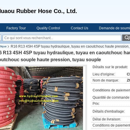
uaou Rubber Hose Co., Ltd.
Factory Tour
Quality Control
Contact Us
Demande de soumi
R16 R13 4SH 4SP tuyau hydraulique, tuyau en caoutchouc haute pression, 
lique
6 R13 4SH 4SP tuyau hydraulique, tuyau en caoutchouc hau
outchouc souple haute pression, tuyau souple
Détails sur le produit:
Lieu d'origine:
C
Nom de marque:
Z
Conditions de paiement
Quantité de commande 
Prix:
Détails d'emballage:
Délai de livraison:
Conditions de paiement