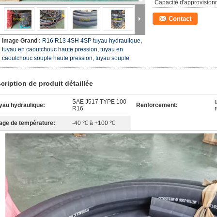
Capacité d'approvision
Contact
Image Grand :
R16 R13 4SH 4SP tuyau hydraulique,
tuyau en caoutchouc haute pression, tuyau en
caoutchouc souple haute pression, tuyau souple
cription de produit détaillée
SAE J517 TYPE 100
yau hydraulique:
Renforcement:
R16
age de température:
-40 ℃ à +100 ℃