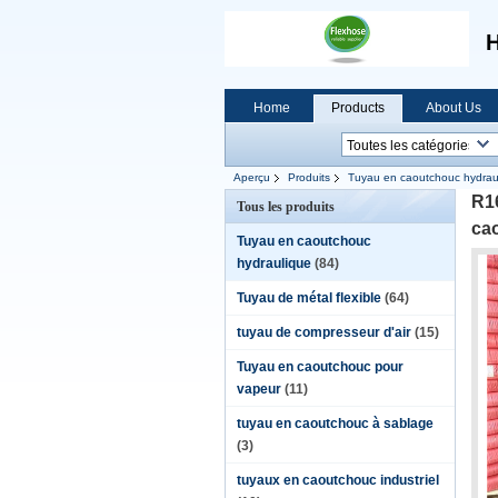
H
Home
Products
About Us
Aperçu
Produits
Tuyau en caoutchouc hydrau
tuyau souple
R1
Tous les produits
ca
Tuyau en caoutchouc
hydraulique
(84)
Tuyau de métal flexible
(64)
tuyau de compresseur d'air
(15)
Tuyau en caoutchouc pour
vapeur
(11)
tuyau en caoutchouc à sablage
(3)
tuyaux en caoutchouc industriel