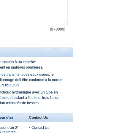
(
0
/ 3000)
re soumis à un contrôle
ent en matières premières.
s de traitement des eaux usées, le
llonnage doit être conforme à la norme
EN 853 2SN
tchouc hydraulique avec un tube en
que résistant à l'huile et trois fils en
tion renforcés de tresses
ur d'air
Contact Us
ur d'air 2"
Contact Us
 renforcé