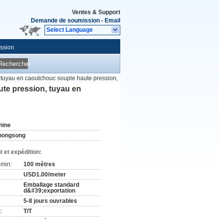
Ventes & Support
Demande de soumission
-
Email
Select Language
ssion
Rechercher
tuyau en caoutchouc souple haute pression,
te pression, tuyau en
hine
hongsong
 et expédition:
min:
100 mètres
USD1.00/meter
Emballage standard
d&#39;exportation
5-8 jours ouvrables
:
T/T