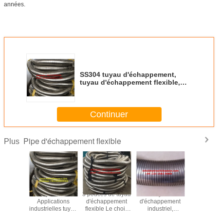
années.
SS304 tuyau d'échappement,
tuyau d'échappement flexible,
tuyau d'échappement de moteur,
tuyau d'échappement de
générateur
Continuer
Pipe d'échappement flexible
Plus
lexible
3 pouces
3 pouces de tuyau
Tuyau
tuya
ppement
Applications
d'échappement
d'échappement
d'échap
 m de
industrielles tuyau
flexible Le choix
industriel,
de cami
 en acier
d'échappement
ultime pour une
longueur 10m et
syst