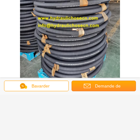
Bavarder
Demande de
soumission
R1, R2, 4SH, 4SP, tuyau en
caoutchouc haute pression,
tuyau en caoutchouc