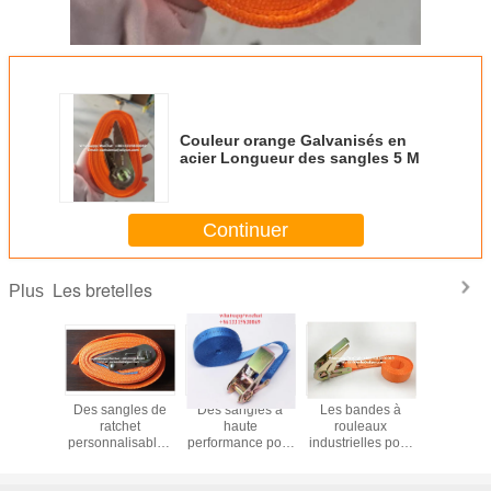
Couleur orange Galvanisés en
acier Longueur des sangles 5 M
Continuer
Les bretelles
Plus
celets à
Des sangles de
Des sangles à
Les bandes à
Coiffures 
t très
ratchet
haute
rouleaux
galvan
nts pour
personnalisables
performance pour
industrielles pour
treprise
pour votre
votre entreprise
les applications
ez les
entreprise
de charge lourde