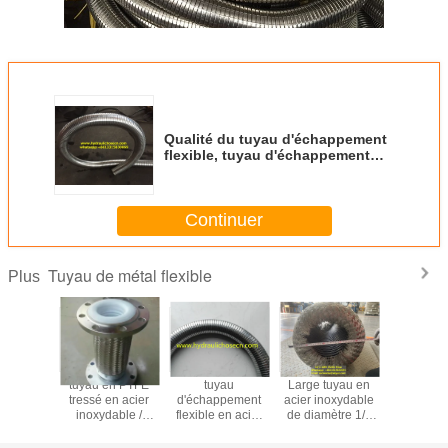
Qualité du tuyau d'échappement
flexible, tuyau d'échappement
moteur, tuyau d'échappement
générateur, tuyau métallique
flexible, système d'échappement
Continuer
Tuyau de métal flexible
Plus
eur de
tuyau en PTFE
tuyau
Large tuyau en
tuyau mét
 / souffle
tressé en acier
d'échappement
acier inoxydable
flexible 
 / souffle
inoxydable /
flexible en acier
de diamètre 1/4
diamètre
aiton
absorbeur de
inoxydable 304
pouce pour
métallique 
ent / tube
vibrations
40 mm
durable et les
/ grand d