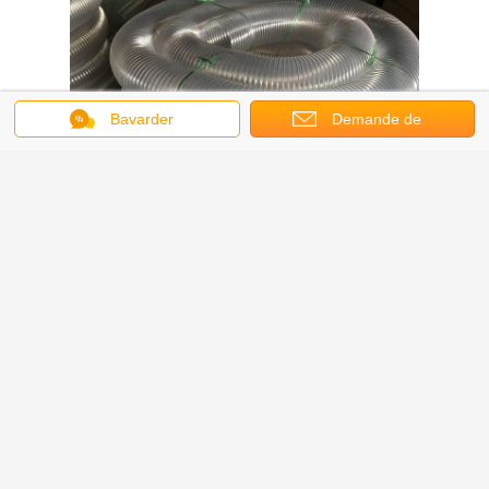
Bavarder
Demande de
soumission
Tuyau en spirale de fil d'acier en
PU flexible / tuyau de conduit
d'air / tuyau de poussière en
plastique flexible
Continuer