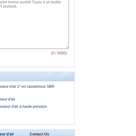
(
0
/ 3000)
seur d'air 2" en caoutchouc SBR
eur d'air
sseur d'air à haute pression
ur d'air
Contact Us