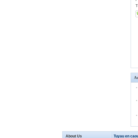
T
Au
About Us
Tuyau en cao