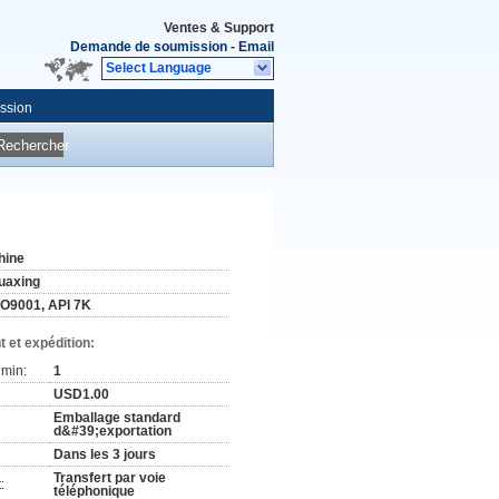
Ventes & Support
Demande de soumission
-
Email
Select Language
ssion
Rechercher
hine
uaxing
SO9001, API 7K
 et expédition:
min:
1
USD1.00
Emballage standard
d&#39;exportation
Dans les 3 jours
Transfert par voie
:
téléphonique