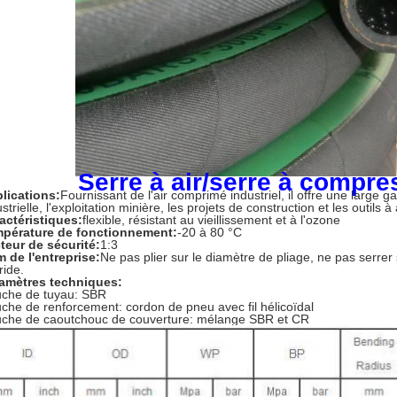
Serre à air/serre à compre
lications:
Fournissant de l'air comprimé industriel, il offre une large 
strielle, l'exploitation minière, les projets de construction et les outils à a
actéristiques:
flexible, résistant au vieillissement et à l'ozone
pérature de fonctionnement:
-20 à 80 °C
teur de sécurité:
1:3
 de l'entreprise:
Ne pas plier sur le diamètre de pliage, ne pas serrer s
ride.
amètres techniques:
che de tuyau: SBR
che de renforcement: cordon de pneu avec fil hélicoïdal
che de caoutchouc de couverture: mélange SBR et CR