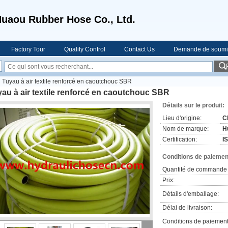
uaou Rubber Hose Co., Ltd.
Factory Tour
Quality Control
Contact Us
Demande de soumi
Tuyau à air textile renforcé en caoutchouc SBR
au à air textile renforcé en caoutchouc SBR
Détails sur le produit:
Lieu d'origine:
C
Nom de marque:
H
Certification:
I
Conditions de paiement
Quantité de commande 
Prix:
Détails d'emballage:
Délai de livraison:
Conditions de paiement