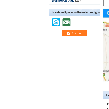
thermoplastique
(27)
Je suis en ligne une discussion en ligne
Co
H
P