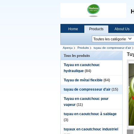
H
Home
Products
About Us
Aperçu
Produits
tuyau de compresseur d'air
Tuy
Tous les produits
Tuyau en caoutchouc
hydraulique
(84)
Tuyau de métal flexible
(64)
tuyau de compresseur d'air
(15)
Tuyau en caoutchouc pour
vapeur
(11)
tuyau en caoutchouc à sablage
(3)
tuyaux en caoutchouc industriel