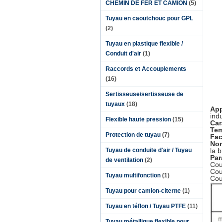
CHEMIN DE FER ET CAMION
(5)
Tuyau en caoutchouc pour GPL
(2)
Tuyau en plastique flexible /
Conduit d'air
(1)
Raccords et Accouplements
(16)
Sertisseuse/sertisseuse de
tuyaux
(18)
App
indu
Flexible haute pression
(15)
Car
Tem
Protection de tuyau
(7)
Fac
Nom
Tuyau de conduite d'air / Tuyau
la b
Par
de ventilation
(2)
Cou
Cou
Tuyau multifonction
(1)
Cou
Tuyau pour camion-citerne
(1)
Tuyau en téflon / Tuyau PTFE
(11)
Tuyau métallique flexible pour