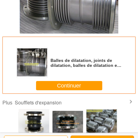
Balles de dilatation, joints de
dilatation, balles de dilatation en
acier inoxydable 304
Continuer
Soufflets d'expansion
Plus
ement de
Des boucles
DN25-DN600
Balsons
Les join